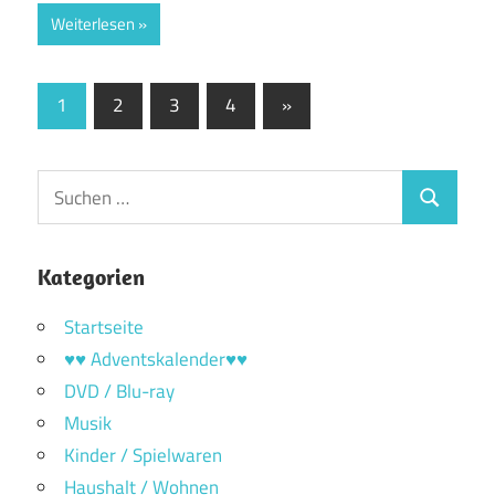
Weiterlesen
Seitennummerierung
Nächste
1
2
3
4
»
Beiträge
der
Beiträge
Suchen
Suchen
nach:
Kategorien
Startseite
♥♥ Adventskalender♥♥
DVD / Blu-ray
Musik
Kinder / Spielwaren
Haushalt / Wohnen