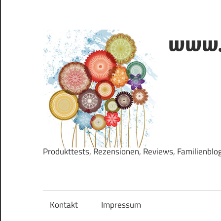
Zum
Inhalt
springen
www.k
Produkttests, Rezensionen, Reviews, Familienblo
Kontakt
Impressum