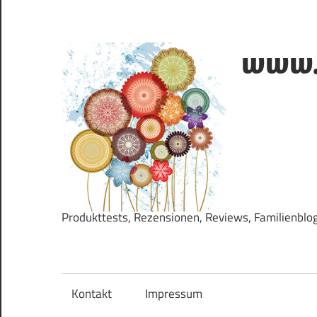
Zum
Inhalt
springen
www.k
Produkttests, Rezensionen, Reviews, Familienblo
Kontakt
Impressum